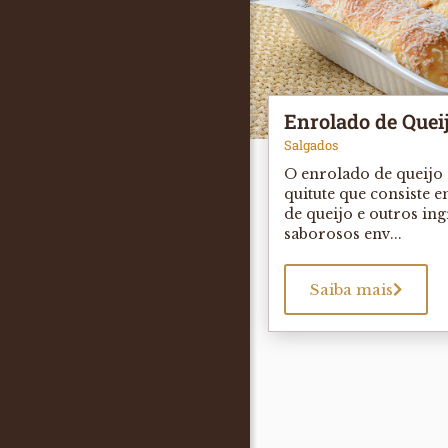
Enrolado de Quei
Salgados
O enrolado de queijo 
quitute que consiste 
de queijo e outros in
saborosos env...
Saiba mais