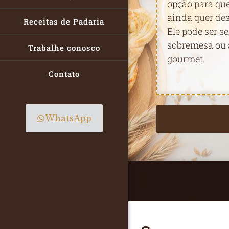
opção para qu
ainda quer des
Receitas de Padaria
Ele pode ser s
sobremesa ou
Trabalhe conosco
gourmet.
Contato
WhatsApp