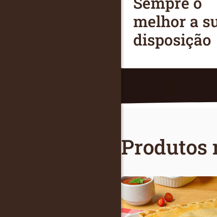
Sempre o
melhor a s
disposição
Produtos 