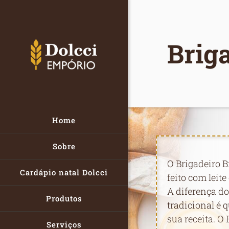
Brig
Home
Sobre
O Brigadeiro B
Cardápio natal Dolcci
feito com leit
A diferença do
Produtos
tradicional é 
sua receita. O
Serviços