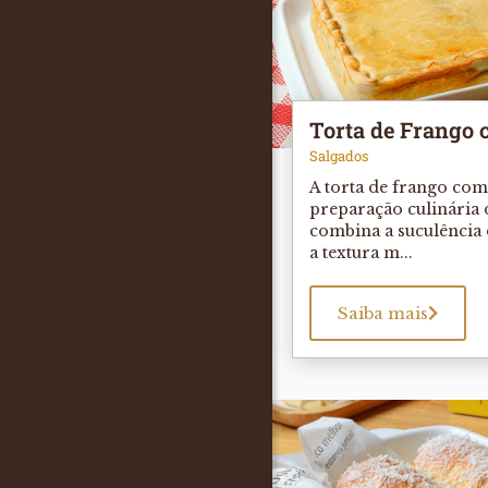
Torta de Frango 
Salgados
A torta de frango co
preparação culinária 
combina a suculência
a textura m...
Saiba mais