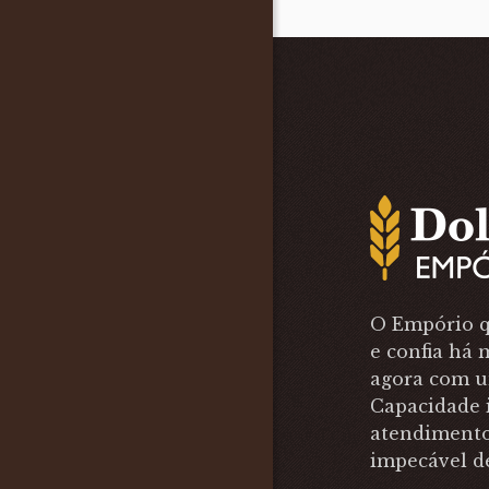
O Empório q
e confia há 
agora com 
Capacidade 
atendimento
impecável d