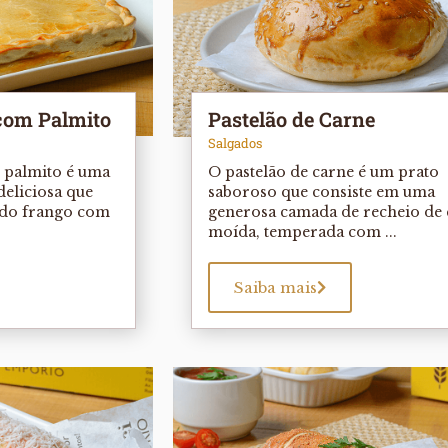
com Palmito
Pastelão de Carne
Salgados
m palmito é uma
O pastelão de carne é um prato
deliciosa que
saboroso que consiste em uma
 do frango com
generosa camada de recheio de 
moída, temperada com ...
Saiba mais